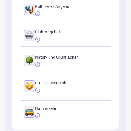
Kulturelles Angebot
Club-Angebot
Natur- und Grünflächen
allg. Lebensgefühl
Nahverkehr