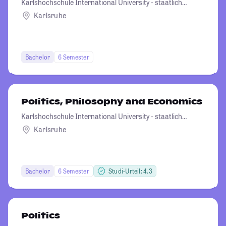
Karlshochschule International University - staatlich
anerkannte Hochschule der Karlshochschule
Karlsruhe
gemeinnützige GmbH Karlsruhe
Bachelor
6 Semester
Politics, Philosophy and Economics
Karlshochschule International University - staatlich
anerkannte Hochschule der Karlshochschule
Karlsruhe
gemeinnützige GmbH Karlsruhe
Bachelor
6 Semester
Studi-Urteil: 4.3
Politics