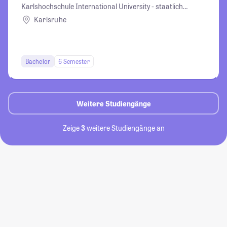
Karlshochschule International University - staatlich
anerkannte Hochschule der Karlshochschule
Karlsruhe
gemeinnützige GmbH Karlsruhe
Bachelor
6 Semester
Weitere Studiengänge
Zeige
3
weitere Studiengänge an