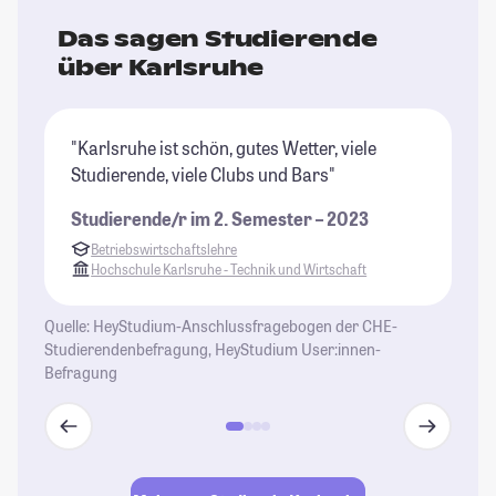
Das sagen Studierende
über Karlsruhe
"Karlsruhe ist schön, gutes Wetter, viele
"K
Studierende, viele Clubs und Bars"
er
Vi
Studierende/r im 2. Semester – 2023
Ka
Betriebswirtschaftslehre
St
Hochschule Karlsruhe - Technik und Wirtschaft
Quelle: HeyStudium-Anschlussfragebogen der CHE-
Studierendenbefragung, HeyStudium User:innen-
Befragung