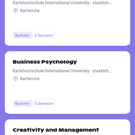
Karlshochschule International University - staatlich
anerkannte Hochschule der Karlshochschule
Karlsruhe
gemeinnützige GmbH Karlsruhe
Bachelor
6 Semester
Business Psychology
Karlshochschule International University - staatlich
anerkannte Hochschule der Karlshochschule
Karlsruhe
gemeinnützige GmbH Karlsruhe
Bachelor
6 Semester
Creativity and Management