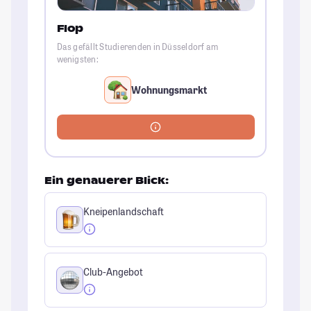
Flop
Das gefällt Studierenden in Düsseldorf am
wenigsten:
Wohnungsmarkt
Ein genauerer Blick:
Kneipenlandschaft
Club-Angebot