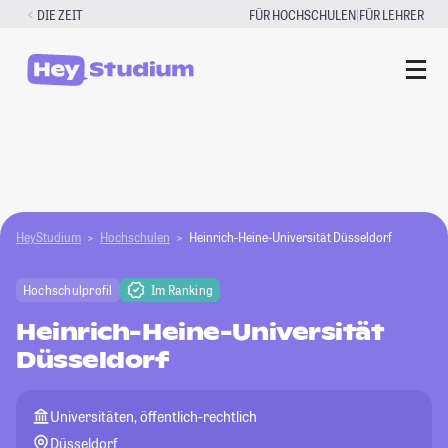
Zum
|
DIE ZEIT
FÜR HOCHSCHULEN
FÜR LEHRER
Inhalt
springen
HeyStudium
Hochschulen
Heinrich-Heine-Universität Düsseldorf
Hochschulprofil
Im Ranking
Heinrich-Heine-Universität
Düsseldorf
Universitäten, öffentlich-rechtlich
Düsseldorf