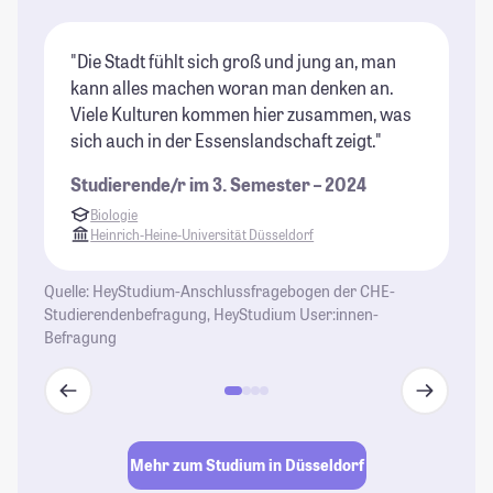
"Die Stadt fühlt sich groß und jung an, man
"E
kann alles machen woran man denken an.
lo
Viele Kulturen kommen hier zusammen, was
as
sich auch in der Essenslandschaft zeigt."
zu
Studierende/r im 3. Semester – 2024
St
Biologie
Heinrich-Heine-Universität Düsseldorf
Quelle: HeyStudium-Anschlussfragebogen der CHE-
Studierendenbefragung, HeyStudium User:innen-
Befragung
Mehr zum Studium in Düsseldorf