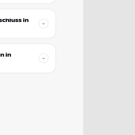
chluss in
n in