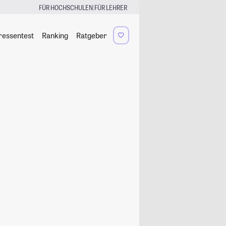
|
FÜR HOCHSCHULEN
FÜR LEHRER
ressentest
Ranking
Ratgeber