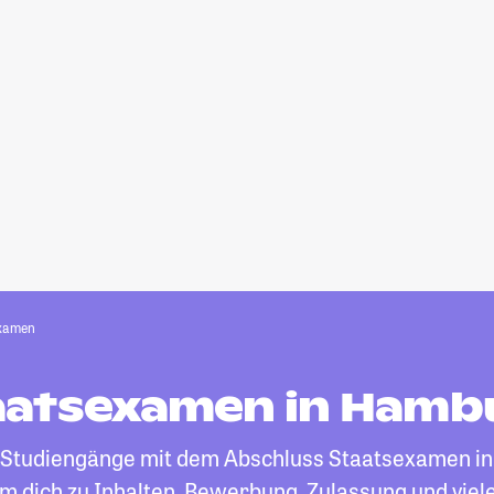
xamen
aatsexamen in Hamb
le Studiengänge mit dem Abschluss Staatsexamen in
um dich zu Inhalten, Bewerbung, Zulassung und vie