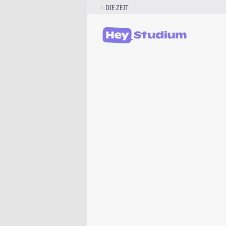
Zum
DIE ZEIT
Inhalt
springen