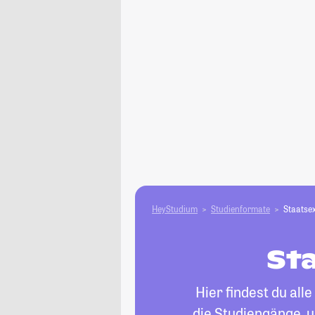
HeyStudium
Studienformate
Staatse
St
Hier findest du al
die Studiengänge, 