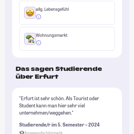
allg. Lebensgefühl
Wohnungsmarkt
Das sagen Studierende
über Erfurt
"Erfurt ist sehr schön. Als Tourist oder
"E
Student kann man hier sehr viel
gu
unternehmen/weggehen."
in
Mü
Studierende/r im 5. Semester – 2024
St
Angewandte Informatik