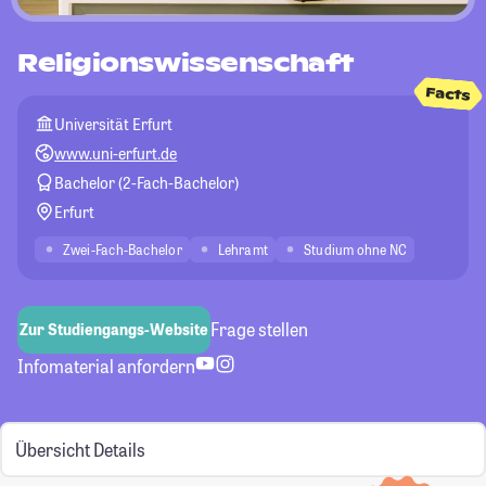
Religionswissenschaft
Facts
Universität Erfurt
www.uni-erfurt.de
Bachelor (2-Fach-Bachelor)
Erfurt
Zwei-Fach-Bachelor
Lehramt
Studium ohne NC
Frage stellen
Zur Studiengangs-Website
Infomaterial anfordern
Übersicht
Details