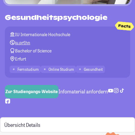
Gesundheitspsychologie
Facts
IU Internationale Hochschule
iu.prf.hn
Bachelor of Science
Erfurt
Fernstudium
Online Studium
Gesundheit
Infomaterial anfordern
Zur Studiengangs-Website
Übersicht
Details