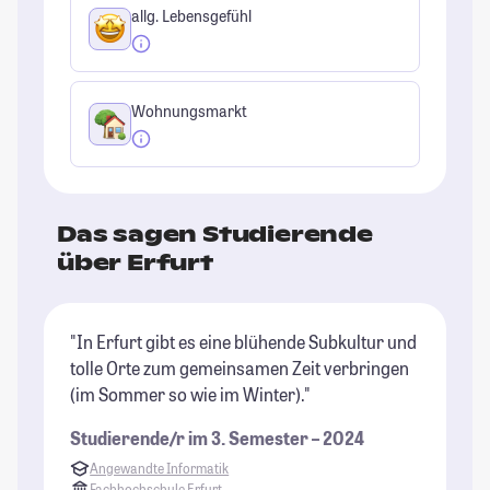
allg. Lebensgefühl
Wohnungsmarkt
Das sagen Studierende
über Erfurt
"In Erfurt gibt es eine blühende Subkultur und
"E
tolle Orte zum gemeinsamen Zeit verbringen
St
(im Sommer so wie im Winter)."
u
Studierende/r im 3. Semester – 2024
St
Angewandte Informatik
Fachhochschule Erfurt