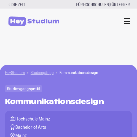
Zum
|
DIE ZEIT
FÜR HOCHSCHULEN
FÜR LEHRER
Inhalt
springen
HeyStudium
Studiengänge
Kommunikationsdesign
Studiengangsprofil
Kommunikationsdesign
Hochschule Mainz
Bachelor of Arts
Mainz