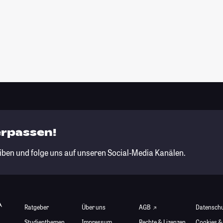
erpassen!
iben und folge uns auf unseren Social-Media Kanälen.
Ratgeber
Über uns
AGB
Datensch
Studienthemen
Impressum
Rechte & Lizenzen
Cookies &