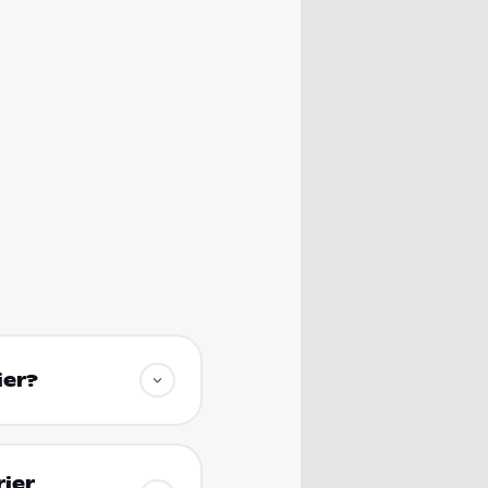
ier?
rier