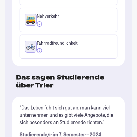
Nahverkehr
Fahrradfreundlichkeit
Das sagen Studierende
über Trier
"Das Leben fühlt sich gut an, man kann viel
"T
unternehmen und es gibt viele Angebote, die
An
sich besonders an Studierende richten."
sc
wi
Studierende/r im 7. Semester – 2024