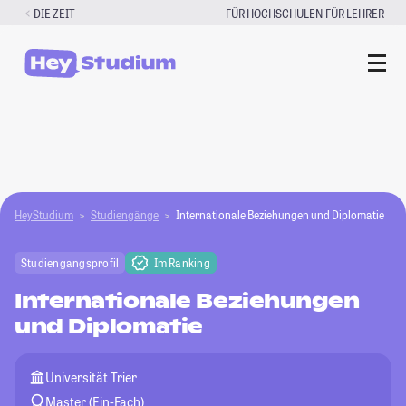
Zum
|
DIE ZEIT
FÜR HOCHSCHULEN
FÜR LEHRER
Inhalt
springen
HeyStudium
Studiengänge
Internationale Beziehungen und Diplomatie
Studiengangsprofil
Im Ranking
Internationale Beziehungen
und Diplomatie
Universität Trier
Master (Ein-Fach)