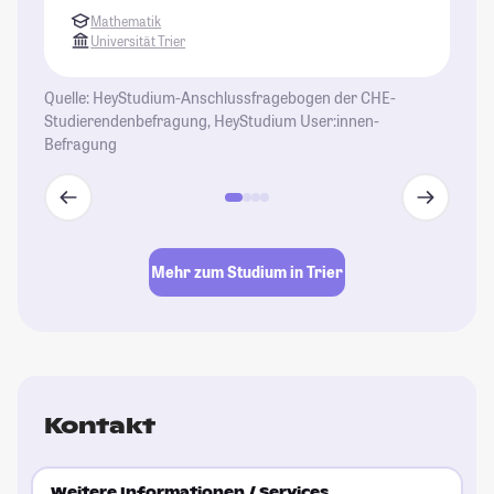
St
Mathematik
Universität Trier
Quelle: HeyStudium-Anschlussfragebogen der CHE-
Studierendenbefragung, HeyStudium User:innen-
Befragung
Mehr zum Studium in Trier
Kontakt
Weitere Informationen / Services