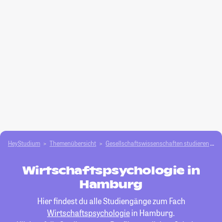
HeyStudium
Themenübersicht
Gesellschafts­­wissenschaften studieren
W
Wirtschaftspsychologie in
Hamburg
Hier findest du alle Studiengänge zum Fach
Wirtschaftspsychologie
in Hamburg.