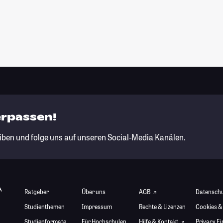
erpassen!
iben und folge uns auf unseren Social-Media Kanälen.
Ratgeber
Über uns
AGB
Datensch
Studienthemen
Impressum
Rechte & Lizenzen
Cookies &
Studienformate
Für Hochschulen
Hilfe & Kontakt
Privacy E