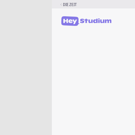
Zum
DIE ZEIT
Inhalt
springen