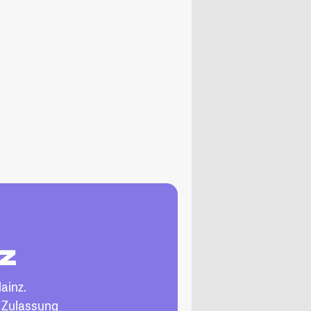
nz
ainz.
, Zulassung