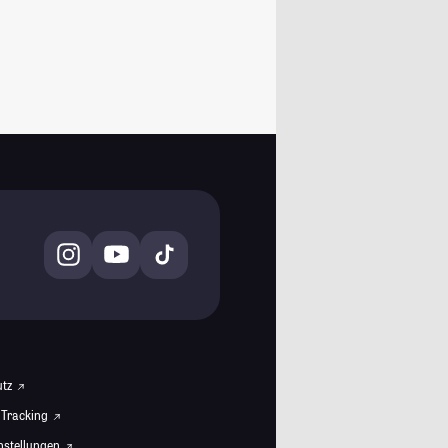
utz
 Tracking
instellungen