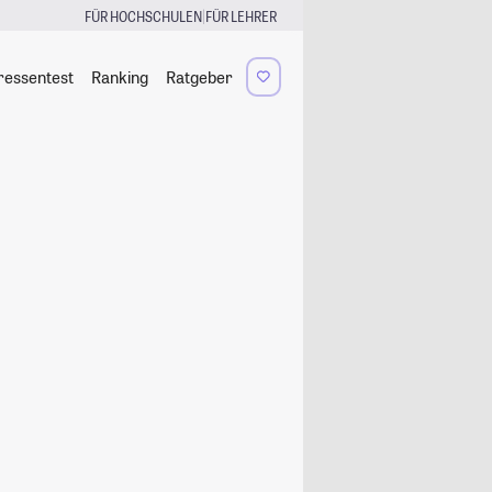
|
FÜR HOCHSCHULEN
FÜR LEHRER
ressentest
Ranking
Ratgeber