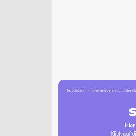
HeyStudium
Themenübersicht
Gesell
S
Hier
Klick auf 