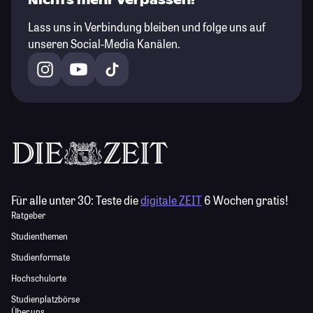
Nichts mehr verpassen!
Lass uns in Verbindung bleiben und folge uns auf
unseren Social-Media Kanälen.
Für alle unter 30:
Teste die
digitale ZEIT
6 Wochen gratis!
Ratgeber
Studienthemen
Studienformate
Hochschulorte
Studienplatzbörse
Über uns