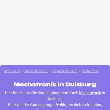
HeyStudium
Themenübersicht
Ingenieur-Studium
Mechatronik
Duis
Mechatronik in Duisburg
Hier findest du alle Studiengänge zum Fach
Mechatronik
in
Duisburg.
Klick auf die Studiengangs-Profile, um dich zu Inhalten,