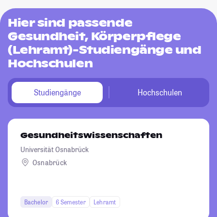
Hier sind passende
Gesundheit, Körperpflege
(Lehramt)-Studiengänge und
Hochschulen
Studiengänge
Hochschulen
Gesundheitswissenschaften
Universität Osnabrück
Osnabrück
Bachelor
6 Semester
Lehramt