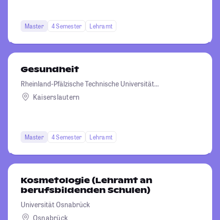
Master
4 Semester
Lehramt
Gesundheit
Rheinland-Pfälzische Technische Universität
Kaiserslautern-Landau
Kaiserslautern
Master
4 Semester
Lehramt
Kosmetologie (Lehramt an
berufsbildenden Schulen)
Universität Osnabrück
Osnabrück