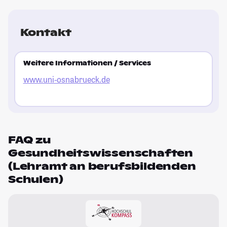
Ex
te
Ku
Kontakt
re
re
Bi
Weitere Informationen / Services
ka
www.uni-osnabrueck.de
gu
St
FAQ zu
Gesundheitswissenschaften
(Lehramt an berufsbildenden
Schulen)