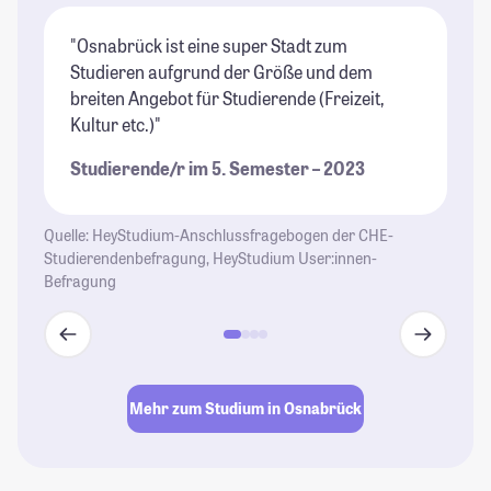
"Osnabrück ist eine super Stadt zum
"W
Studieren aufgrund der Größe und dem
Ca
breiten Angebot für Studierende (Freizeit,
ma
Kultur etc.)"
ma
Sc
Studierende/r im 5. Semester – 2023
wo
Vi
od
Quelle: HeyStudium-Anschlussfragebogen der CHE-
vi
Studierendenbefragung, HeyStudium User:innen-
Befragung
Ga
Ku
Th
Mu
So
Mehr zum Studium in Osnabrück
Ve
Ma
Mö