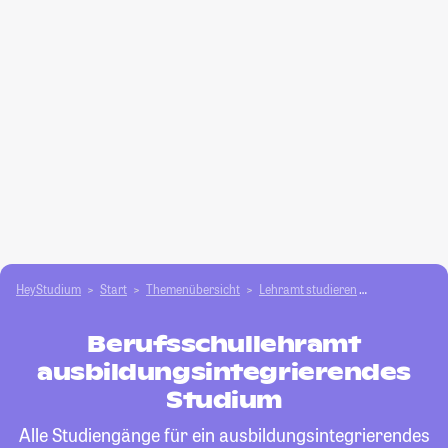
HeyStudium
Start
Themenübersicht
Lehramt studieren
Berufsschull
Berufsschullehramt
ausbildungsintegrierendes
Studium
Alle Studiengänge für ein ausbildungsintegrierendes