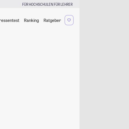
|
FÜR HOCHSCHULEN
FÜR LEHRER
ressentest
Ranking
Ratgeber