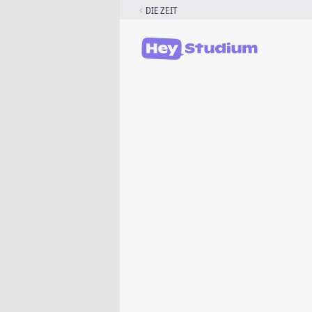
Zum
DIE ZEIT
Inhalt
springen