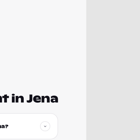
 in Jena
na?