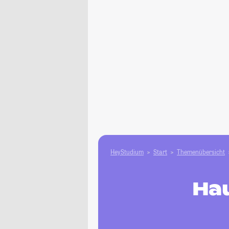
HeyStudium
Start
Themenübersicht
Hau