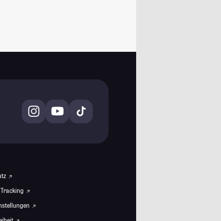
utz
 Tracking
instellungen
eiheit