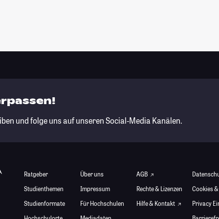
erpassen!
iben und folge uns auf unseren Social-Media Kanälen.
Ratgeber
Über uns
AGB
Datensch
Studienthemen
Impressum
Rechte & Lizenzen
Cookies &
Studienformate
Für Hochschulen
Hilfe & Kontakt
Privacy E
Hochschulorte
Mediadaten
Barrierefr