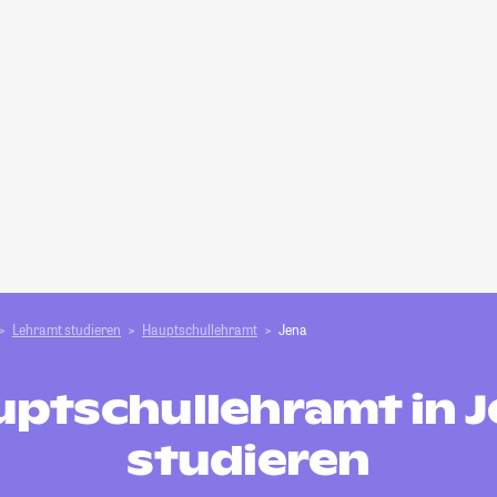
Lehramt studieren
Hauptschullehramt
Jena
ptschullehramt in 
studieren