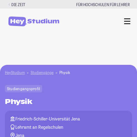
Zum
|
DIE ZEIT
FÜR HOCHSCHULEN
FÜR LEHRER
Inhalt
springen
HeyStudium
Studiengänge
Physik
Studiengangsprofil
Physik
Friedrich-Schiller-Universität Jena
Lehramt an Regelschulen
Jena