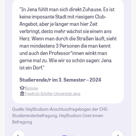
"In Jena fühlt man sich direkt Zuhause. Es ist
"S
keine imposante Stadt mit riesigem Club-
li
Angebot, aber je länger man hier Zeit
di
verbringt, desto mehr wächst sie einem ans
Im
Herz. Wenn man durch die Straßen läuft, sieht
bo
man mindestens 3 Personen die man kennt
ea
und auch den Professor*innen winkt man
St
gerne mal zu. Wie wir so schön sagen: Jena
wä
ist ein Dorf."
Bi
Kl
Studierende/r im 3. Semester – 2024
kr
Biologie
St
Friedrich-Schiller-Universität Jena
Quelle: HeyStudium-Anschlussfragebogen der CHE-
Studierendenbefragung, HeyStudium User:innen-
Befragung