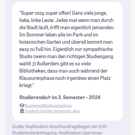
"Super cozy, super offen! Ganz viele junge,
"I
liebe, linke Leute. Jedes mal wenn man durch
Tr
die Stadt läuft, trifft man eigentlich jemanden.
zu
Im Sommer leben alle im Park und im
is
botanischen Garten und überall kommt man
fu
easy zu Fuß hin. Eigentlich nur sympathische
gü
Studis (wenn man den richtigen Studiengang
Es
wählt ;)) Außerdem gibt es so viele
na
Bibliotheken, dass man auch während der
tr
Klausurenphase noch irgendwo einen Platz
Le
kriegt."
St
Studierende/r im 3. Semester – 2024
Biochemie/Molekularbiologie
Friedrich-Schiller-Universität Jena
Quelle: HeyStudium-Anschlussfragebogen der CHE-
Studierendenbefragung, HeyStudium User:innen-