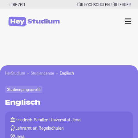
Zum
|
DIE ZEIT
FÜR HOCHSCHULEN
FÜR LEHRER
Inhalt
springen
HeyStudium
Studiengänge
Englisch
Studiengangsprofil
Englisch
Friedrich-Schiller-Universität Jena
Lehramt an Regelschulen
Jena