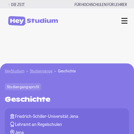
Zum
|
DIE ZEIT
FÜR HOCHSCHULEN
FÜR LEHRER
Inhalt
springen
HeyStudium
Studiengänge
Geschichte
Studiengangsprofil
Geschichte
Friedrich-Schiller-Universität Jena
Lehramt an Regelschulen
Jena