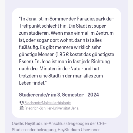
"In Jena ist im Sommer der Paradiespark der
"I
Treffpunkt schlecht hin. Die Stadt ist super
ke
zum studieren. Wenn man einmal im Zentrum
An
ist, oder sogar dort wohnt, dann ist alles
ve
fußläufig. Es gibt mehrere wirklich sehr
He
günstige Mensen (1,95 € kostet das günstigste
ma
Essen). In Jena ist man in fast jede Richtung
un
nach drei Minuten in der Natur und hat
ge
trotzdem eine Stadt in der man alles zum
is
Leben findet."
St
Studierende/r im 3. Semester – 2024
Biochemie/Molekularbiologie
Friedrich-Schiller-Universität Jena
Quelle: HeyStudium-Anschlussfragebogen der CHE-
Studierendenbefragung, HeyStudium User:innen-