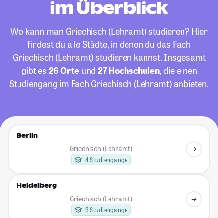
im Überblick
Wo kann man Griechisch (Lehramt) studieren? Hier
findest du alle Städte, in denen du das Fach
Griechisch (Lehramt) studieren kannst. Insgesamt
gibt es
26 Orte
und
27 Hochschulen
, die einen
Studiengang im Fach Griechisch (Lehramt) anbieten.
Berlin
Griechisch (Lehramt)
4 Studiengänge
Heidelberg
Griechisch (Lehramt)
3 Studiengänge