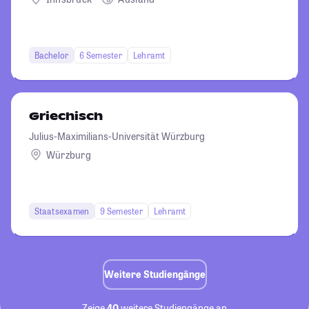
Bachelor
6 Semester
Lehramt
Griechisch
Julius-Maximilians-Universität Würzburg
Würzburg
Staatsexamen
9 Semester
Lehramt
Weitere Studiengänge
Zeige
40
weitere Studiengänge an