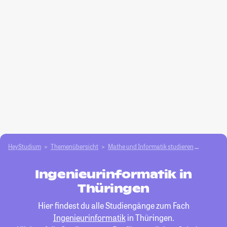
HeyStudium
Themenübersicht
Mathe und Informatik studieren
Ingenieu
Ingenieurinformatik in
Thüringen
Hier findest du alle Studiengänge zum Fach
Ingenieurinformatik
in Thüringen.