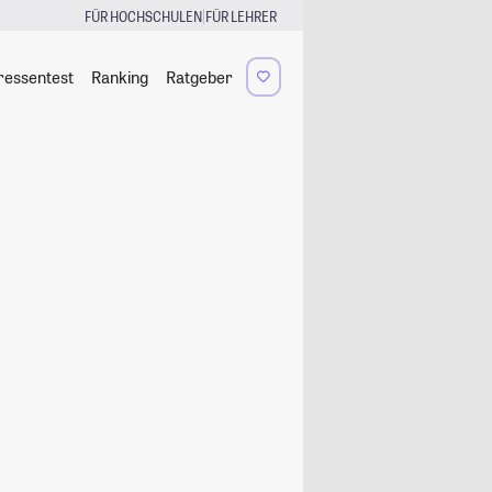
|
FÜR HOCHSCHULEN
FÜR LEHRER
ressentest
Ranking
Ratgeber