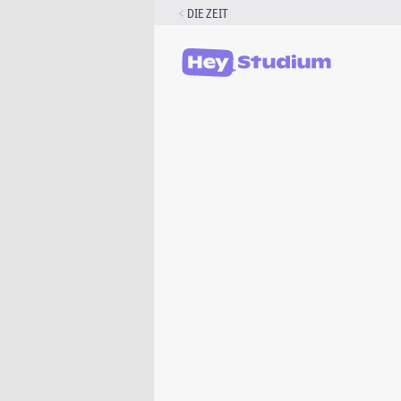
Zum
DIE ZEIT
Inhalt
springen