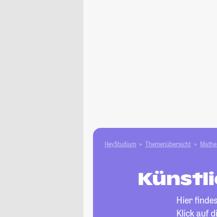
HeyStudium
Themenübersicht
Mathe 
Künstli
Hier finde
Klick auf 