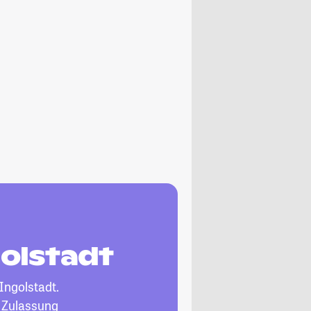
golstadt
Ingolstadt.
, Zulassung