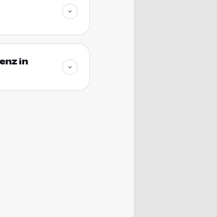
enz in