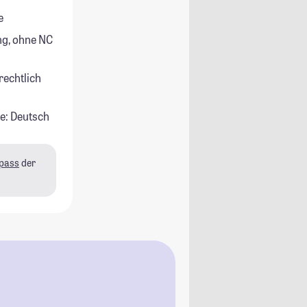
e
g, ohne NC
rechtlich
e: Deutsch
pass
der