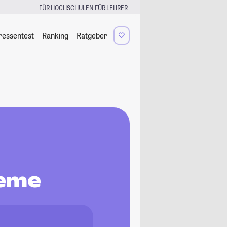
|
FÜR HOCHSCHULEN
FÜR LEHRER
ressentest
Ranking
Ratgeber
teme