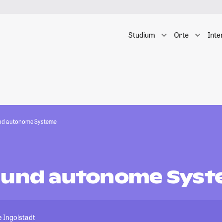
Studium
Orte
Inte
nd autonome Systeme
 und autonome Sys
 Ingolstadt