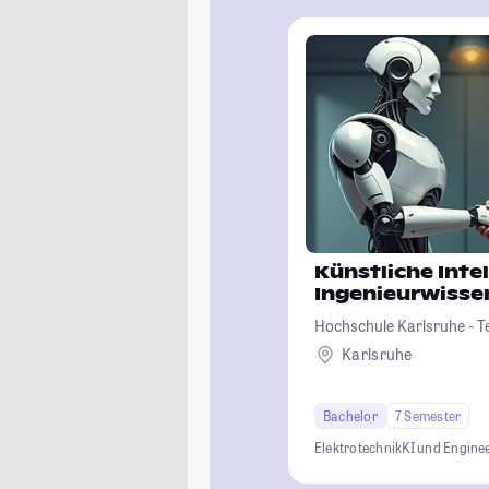
Künstliche Intel
Ingenieurwisse
Hochschule Karlsruhe - T
Karlsruhe
Bachelor
7 Semester
Elektrotechnik
KI und Engine