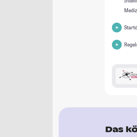
Intell
Mediz
Start
Regel
Das kö