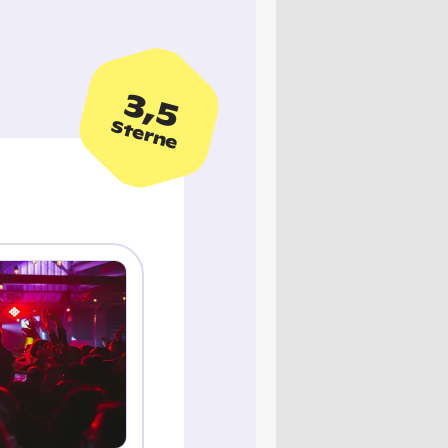
3,5
Sterne