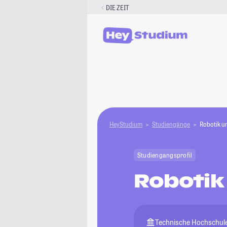
Zum
DIE ZEIT
Inhalt
springen
HeyStudium
Studiengänge
Robotik u
Studiengangsprofil
Robotik
Technische Hochschule