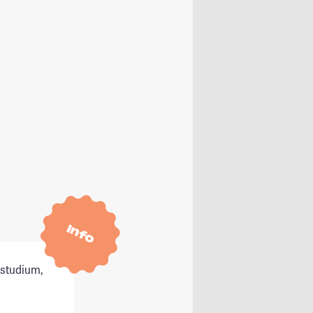
Info
tstudium,