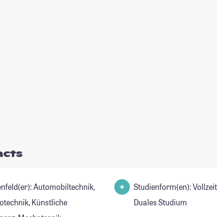
acts
er): Automobiltechnik,
Studienform(en): Vollzei
otechnik, Künstliche
Duales Studium