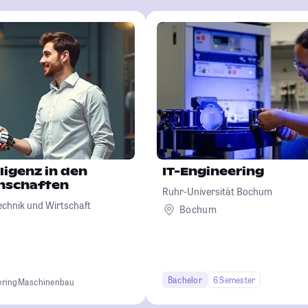
ligenz in den
IT-Engineering
nschaften
Ruhr-Universität Bochum
echnik und Wirtschaft
Bochum
Bachelor
6 Semester
ering
Maschinenbau