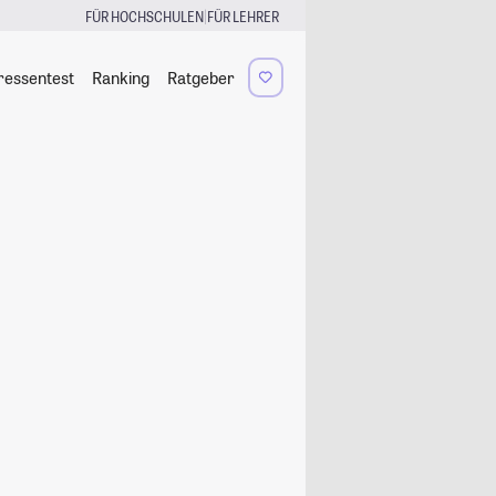
|
FÜR HOCHSCHULEN
FÜR LEHRER
ressentest
Ranking
Ratgeber