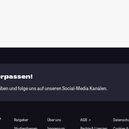
erpassen!
iben und folge uns auf unseren Social-Media Kanälen.
Ratgeber
Über uns
AGB
Datensch
Studienthemen
Impressum
Rechte & Lizenzen
Cookies &