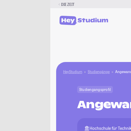
Zum
DIE ZEIT
Inhalt
springen
HeyStudium
Studiengänge
Angewand
Studiengangsprofil
Angewan
Hochschule für Technik