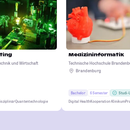
ting
Medizininformatik
echnik und Wirtschaft
Technische Hochschule Brandenb
Brandenburg
Bachelor
6 Semester
Studi-U
isziplinär
Quantentechnologie
Digital Health
Kooperation Klinikum
Pr