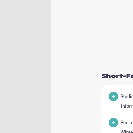
Short-F
Studienfel
Infor
Start
Winte