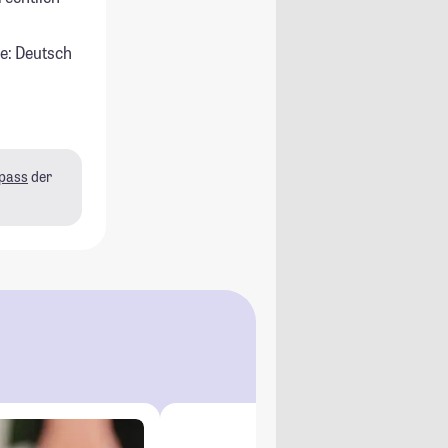
e: Deutsch
pass
der