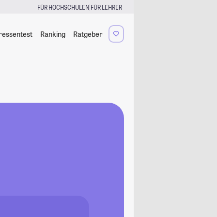
|
FÜR HOCHSCHULEN
FÜR LEHRER
ressentest
Ranking
Ratgeber