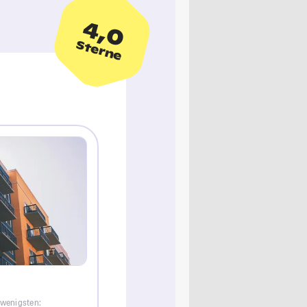
4,0
Sterne
 wenigsten: