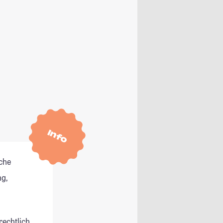
Info
che
g,
rechtlich