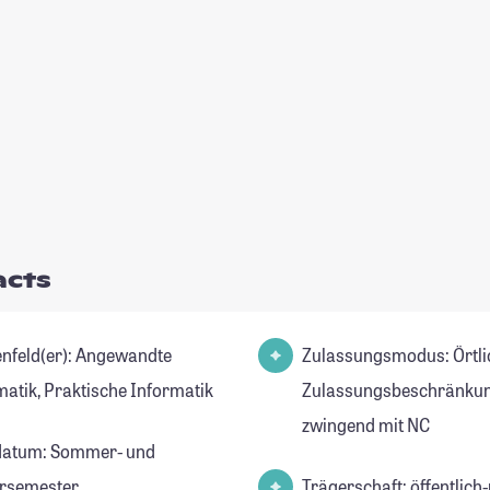
acts
d(er): Angewandte
Zulassungsmodus: Örtli
matik, Praktische Informatik
Zulassungsbeschränkun
zwingend mit NC
datum: Sommer- und
rsemester
Trägerschaft: öffentlich-