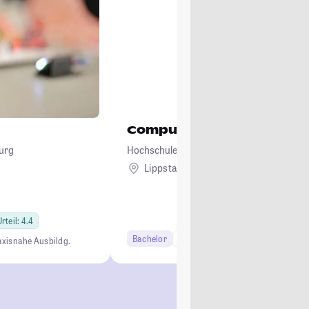
Computervisualistik und 
urg
Hochschule Hamm-Lippstadt
Lippstadt
rteil: 4.4
Bachelor
7 Semester
axisnahe Ausbildg.