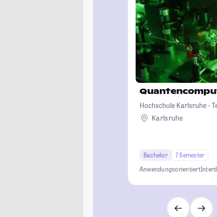
Quantencompu
Hochschule Karlsruhe - T
Karlsruhe
Bachelor
7 Semester
Anwendungsorientiert
Interd