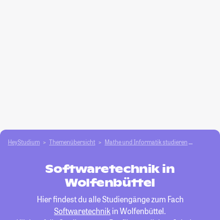
HeyStudium
Themenübersicht
Mathe und Informatik studieren
Software
Softwaretechnik in
Wolfenbüttel
Hier findest du alle Studiengänge zum Fach
Softwaretechnik
in Wolfenbüttel.