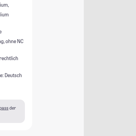
ium,
udium
e
g, ohne NC
rechtlich
e: Deutsch
pass
der