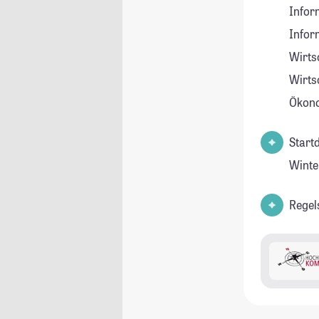
Inform
Infor
Wirts
Wirts
Ökon
Start
Winte
Regel