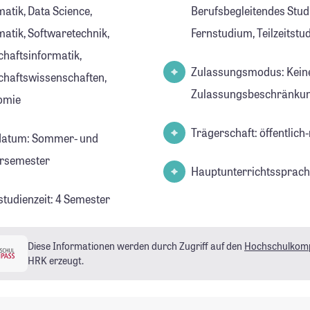
atik, Data Science,
Berufsbegleitendes Stud
matik, Softwaretechnik,
Fernstudium, Teilzeitst
chaftsinformatik,
Zulassungsmodus: Kein
chaftswissenschaften,
Zulassungsbeschränkun
omie
Trägerschaft: öffentlich-
datum: Sommer- und
rsemester
Hauptunterrichtssprach
studienzeit: 4 Semester
Diese Informationen werden durch Zugriff auf den
Hochschulkom
HRK erzeugt.