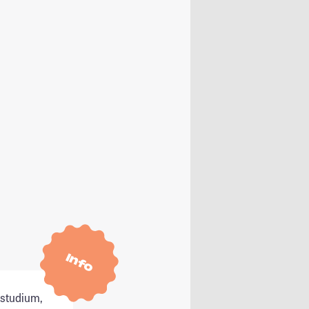
Info
tstudium,