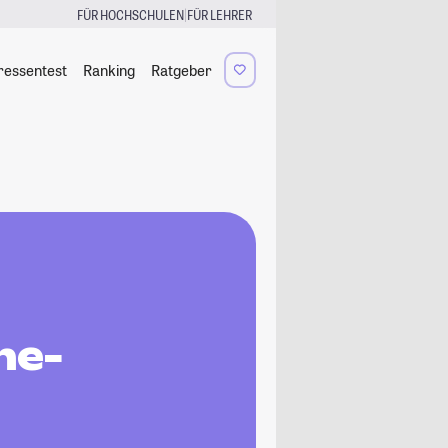
|
FÜR HOCHSCHULEN
FÜR LEHRER
ressentest
Ranking
Ratgeber
ne-