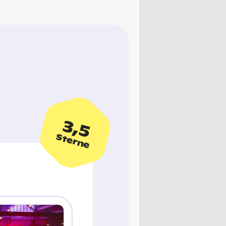
3,5
Sterne