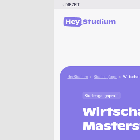
Zum
DIE ZEIT
Inhalt
springen
HeyStudium
Studiengänge
Wirtschaf
Studiengangsprofil
Wirtsch
Masters