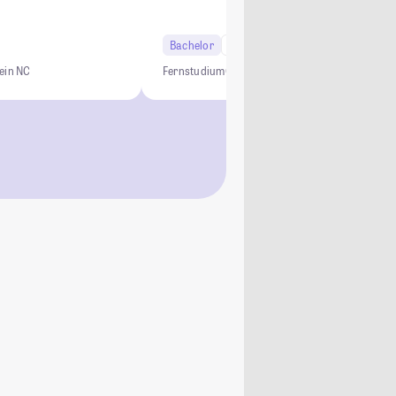
Bachelor
6 Semester
ein NC
Fernstudium
Online Studium
Informatik