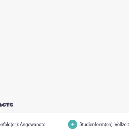
acts
d(er): Angewandte
Studienform(en): Vollzei