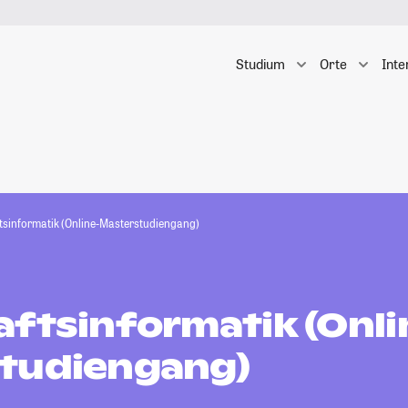
Studium
Orte
Inte
tsinformatik (Online-Masterstudiengang)
aftsinformatik (Onli
tudiengang)