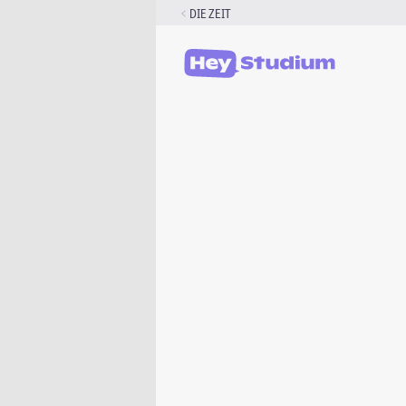
Zum
DIE ZEIT
Inhalt
springen