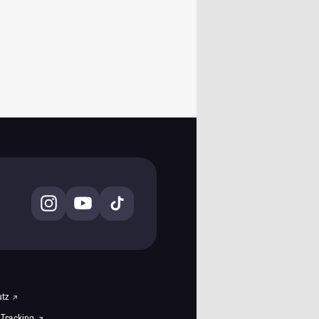
utz
 Tracking