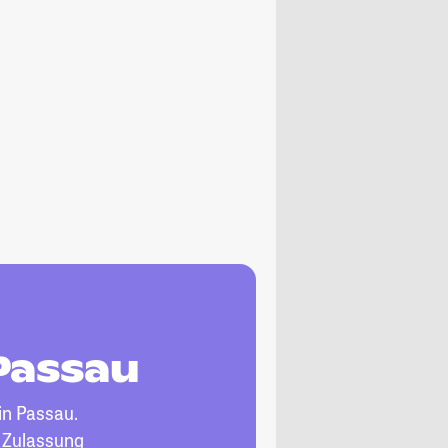
Passau
in Passau.
, Zulassung