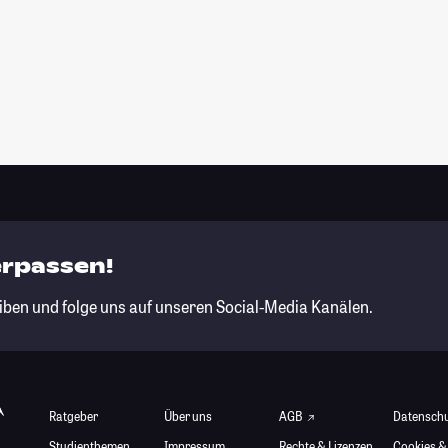
erpassen!
iben und folge uns auf unseren Social-Media Kanälen.
Ratgeber
Über uns
AGB
Datensch
Studienthemen
Impressum
Rechte & Lizenzen
Cookies &