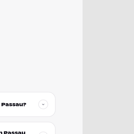
n Passau?
in Passau