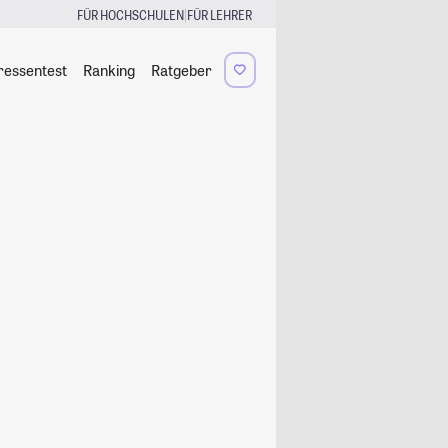
|
FÜR HOCHSCHULEN
FÜR LEHRER
ressentest
Ranking
Ratgeber