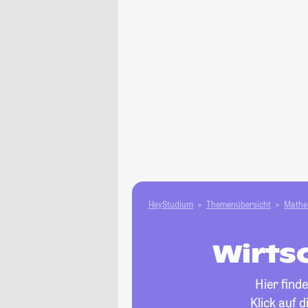
HeyStudium
Themenübersicht
Mathe 
Wirts
Hier find
Klick auf 