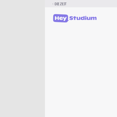
Zum
DIE ZEIT
Inhalt
springen