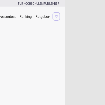
|
FÜR HOCHSCHULEN
FÜR LEHRER
ressentest
Ranking
Ratgeber