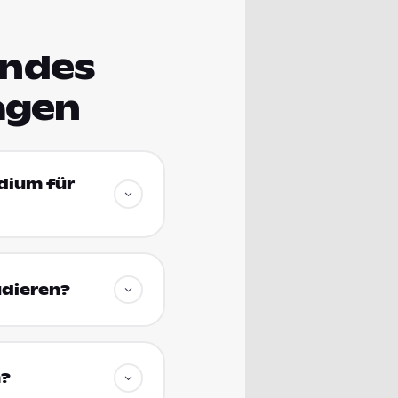
endes
agen
udium für
udieren?
m?