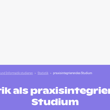
und Informatik studieren
Statistik
praxisintegrierendes Studium
tik als praxisintegri
Studium