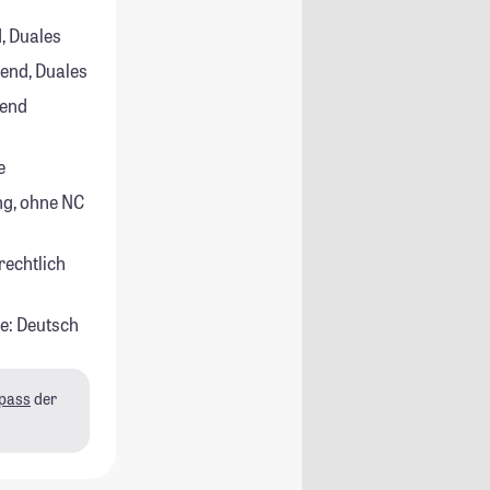
, Duales
rend, Duales
rend
e
g, ohne NC
rechtlich
e: Deutsch
pass
der