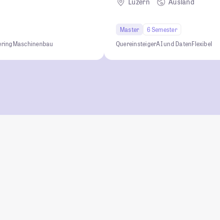
Luzern
Ausland
Master
6 Semester
ering
Maschinenbau
Quereinsteiger
AI und Daten
Flexibel