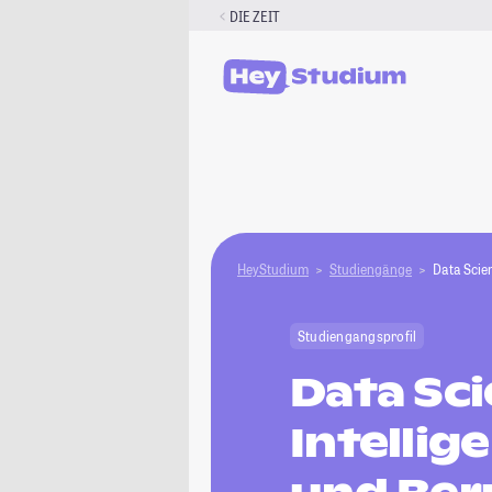
Zum
DIE ZEIT
Inhalt
springen
HeyStudium
Studiengänge
Data Scien
Studiengangsprofil
Data Sc
Intellig