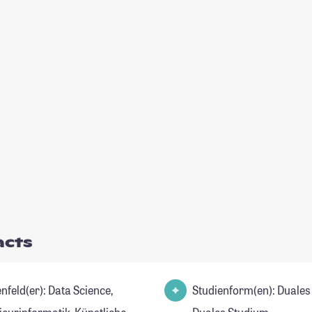
acts
(er): Data Science,
Studienform(en): Duales