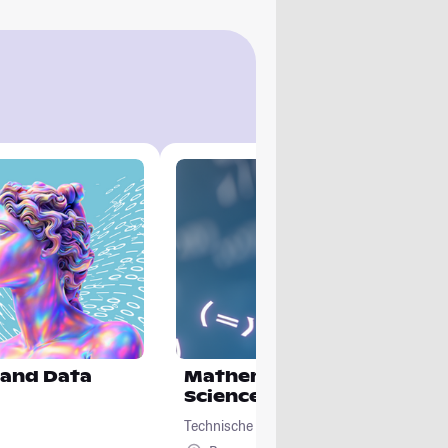
 and Data
Mathematik für Computat
Sciences
Technische Universität Braunschweig