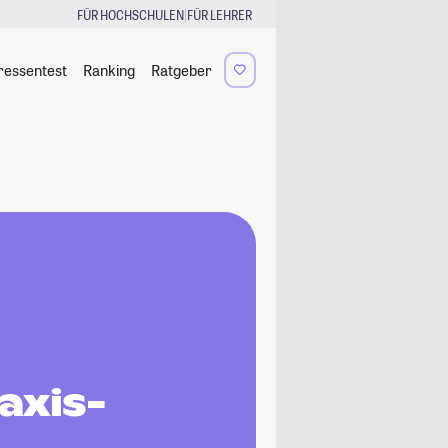
|
FÜR HOCHSCHULEN
FÜR LEHRER
ressentest
Ranking
Ratgeber
axis-