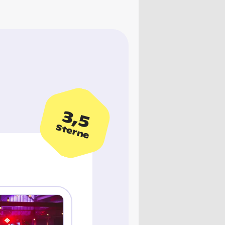
3,5
Sterne