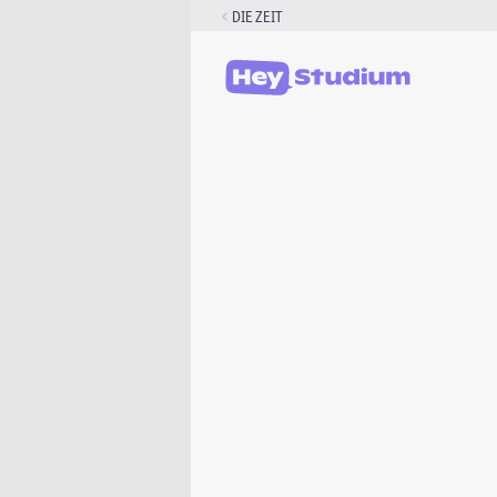
Zum
DIE ZEIT
Inhalt
springen