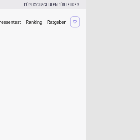
|
FÜR HOCHSCHULEN
FÜR LEHRER
ressentest
Ranking
Ratgeber