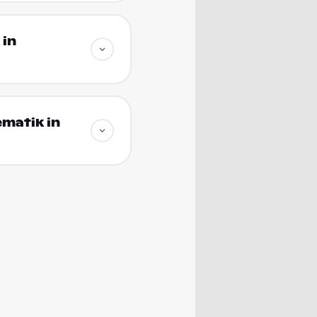
 in
matik in