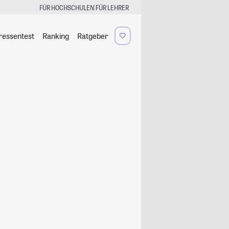
|
FÜR HOCHSCHULEN
FÜR LEHRER
ressentest
Ranking
Ratgeber