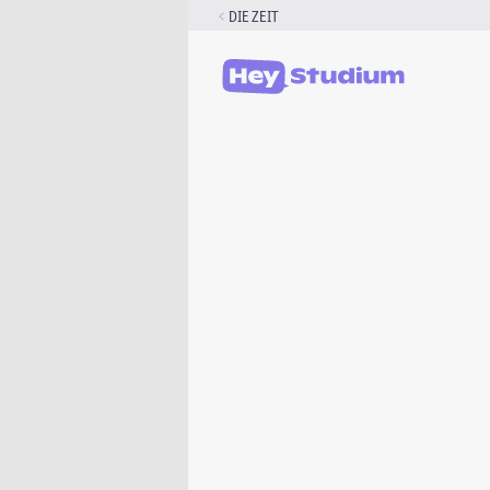
Zum
DIE ZEIT
Inhalt
springen