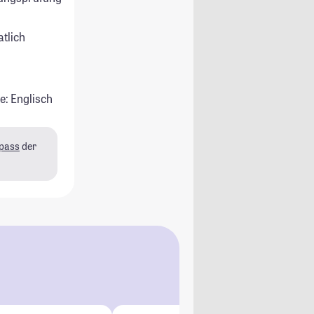
atlich
e: Englisch
pass
der