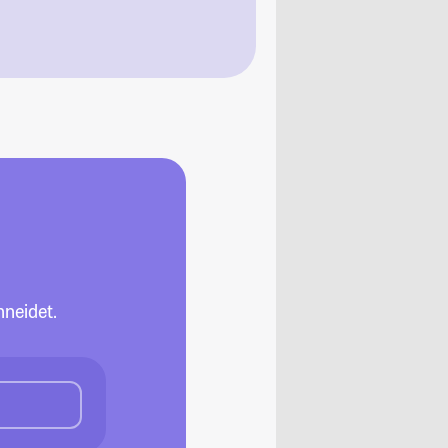
neidet.