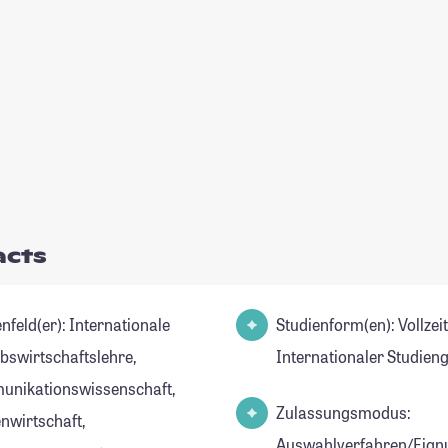
acts
(er): Internationale
Studienform(en): Vollzei
ebswirtschaftslehre,
Internationaler Studien
nikationswissenschaft,
Zulassungsmodus:
nwirtschaft,
Auswahlverfahren/Eign