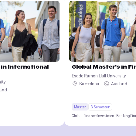
 in International
Global Master's in F
Esade Ramon Llull University
sity
Barcelona
Ausland
land
Master
3 Semester
Global Finance
Investment Banking
Fin