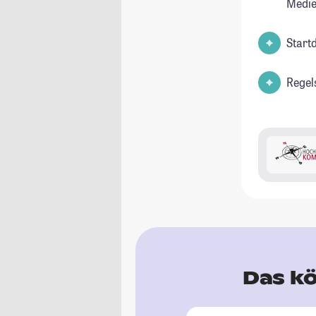
Medi
Start
Regel
Das kö