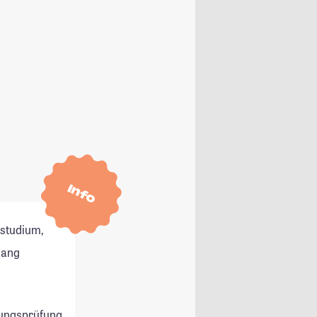
Info
tstudium,
gang
ungsprüfung