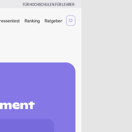
|
FÜR HOCHSCHULEN
FÜR LEHRER
ressentest
Ranking
Ratgeber
ement