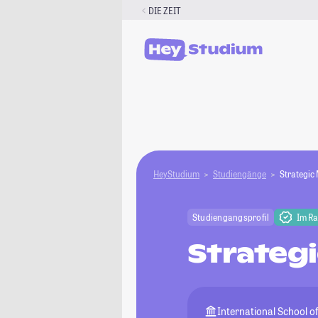
Zum
DIE ZEIT
Inhalt
springen
HeyStudium
Studiengänge
Strategic
Studiengangsprofil
Im R
Strateg
International School 