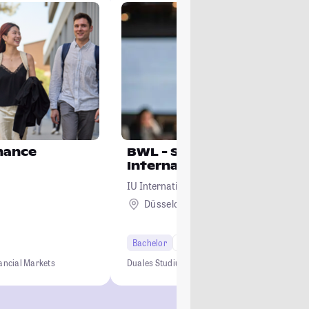
inance
BWL - Spezialisierung
International Managemen
IU Internationale Hochschule
Düsseldorf + 23
Bachelor
7 Semester
ancial Markets
Duales Studium
0 € Studiengebühren
Kein NC