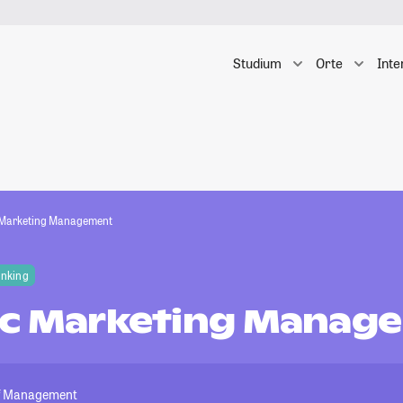
Studium
Orte
Inte
 Marketing Management
anking
ic Marketing Manag
of Management