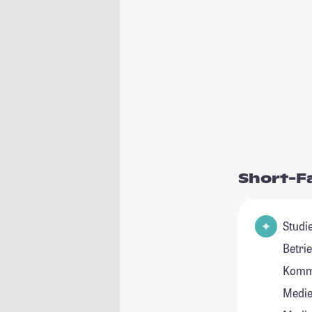
Short-F
Studienfeld
Betri
Kommu
Medie