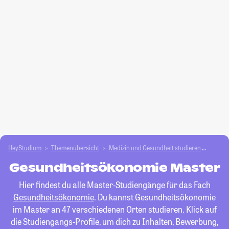
HeyStudium
Themenübersicht
Medizin und Gesundheit studieren
Gesun
Gesundheitsökonomie Master
Hier findest du alle Master-Studiengänge für das Fach
Gesundheitsökonomie
. Du kannst Gesundheitsökonomie
im Master an 47 verschiedenen Orten studieren. Klick auf
die Studiengangs-Profile, um dich zu Inhalten, Bewerbung,