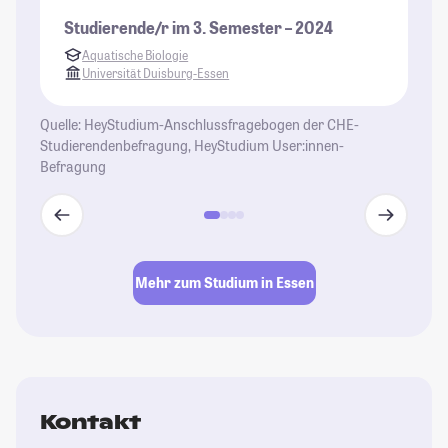
ab
Studierende/r im 3. Semester – 2024
be
Aquatische Biologie
da
Universität Duisburg-Essen
Bu
nä
Quelle: HeyStudium-Anschlussfragebogen der CHE-
ab
Studierendenbefragung, HeyStudium User:innen-
we
Befragung
St
Mehr zum Studium in Essen
Kontakt