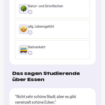
Natur- und Grünflächen
allg. Lebensgefühl
Nahverkehr
Das sagen Studierende
über Essen
"Nicht sehr schöne Stadt, aber es gibt
"I
vereinzelt schöne Ecken."
sc