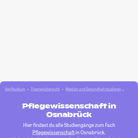
HeyStudium
Themenübersicht
Medizin und Gesundheit studieren
Pflege
Pflegewissenschaft in
Osnabrück
Hier findest du alle Studiengänge zum Fach
Pflegewissenschaft
in Osnabrück.