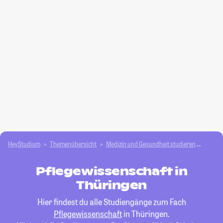
HeyStudium
Themenübersicht
Medizin und Gesundheit studieren
Pflege
Pflegewissenschaft in
Thüringen
Hier findest du alle Studiengänge zum Fach
Pflegewissenschaft
in Thüringen.