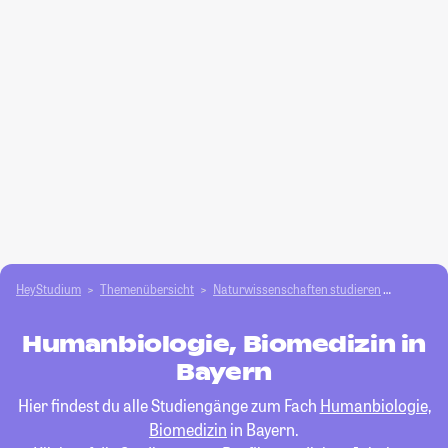
HeyStudium
Themenübersicht
Natur­wissenschaften studieren
Humanbio
Humanbiologie, Biomedizin in
Bayern
Hier findest du alle Studiengänge zum Fach
Humanbiologie,
Biomedizin
in Bayern.