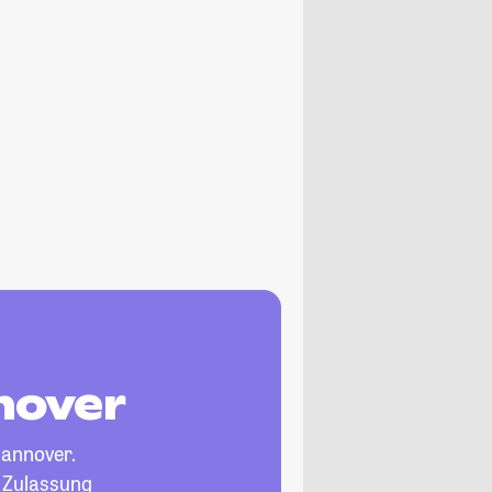
nover
annover.
, Zulassung