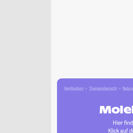
HeyStudium
Themenübersicht
Natur­
Mole
Hier fin
Klick auf 