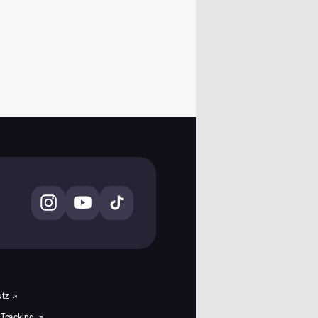
utz
 Tracking