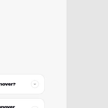
nnover?
nnover