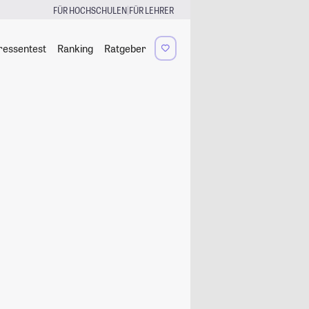
|
FÜR HOCHSCHULEN
FÜR LEHRER
ressentest
Ranking
Ratgeber