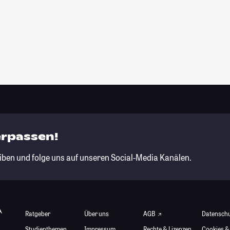
erpassen!
iben und folge uns auf unseren Social-Media Kanälen.
Ratgeber
Über uns
AGB
Datensch
Studienthemen
Impressum
Rechte & Lizenzen
Cookies &