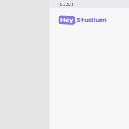
Zum
DIE ZEIT
Inhalt
springen