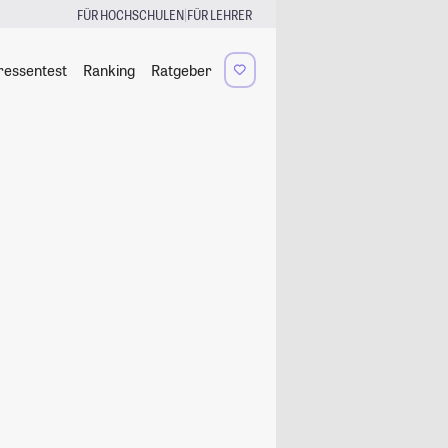
|
FÜR HOCHSCHULEN
FÜR LEHRER
ressentest
Ranking
Ratgeber