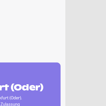
rt (Oder)
furt (Oder).
, Zulassung