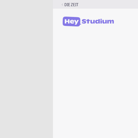
Zum
DIE ZEIT
Inhalt
springen