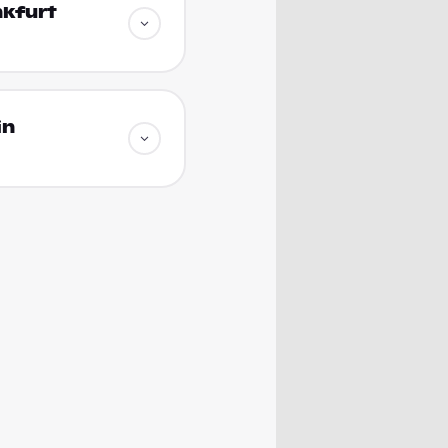
nkfurt
in