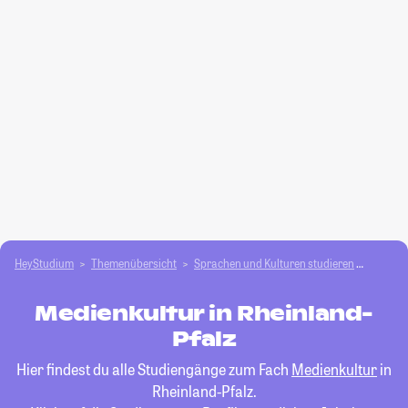
HeyStudium
Themenübersicht
Sprachen und Kulturen studieren
Medien
Medienkultur in Rheinland-
Pfalz
Hier findest du alle Studiengänge zum Fach
Medienkultur
in
Rheinland-Pfalz.