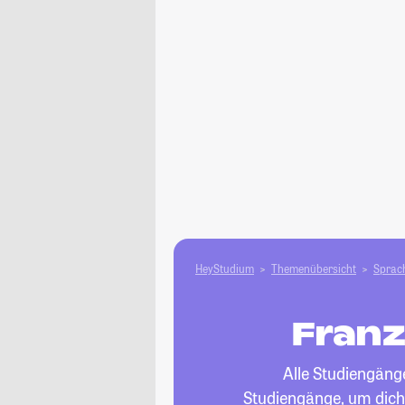
HeyStudium
Themenübersicht
Sprach
Franz
Alle Studiengänge
Studiengänge, um dich