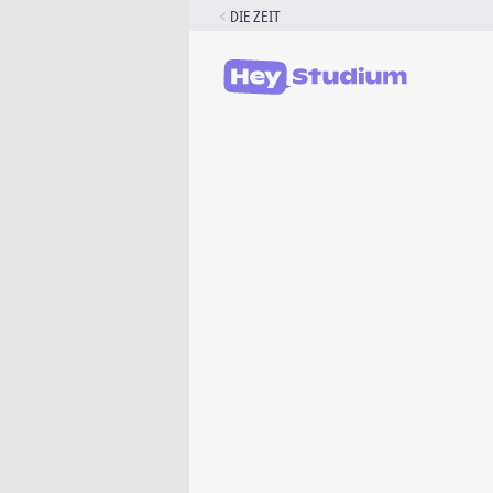
Zum
DIE ZEIT
Inhalt
springen