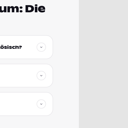
ium: Die
zösisch?