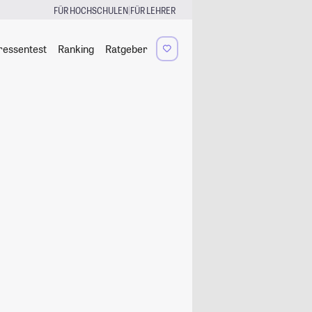
|
FÜR HOCHSCHULEN
FÜR LEHRER
ressentest
Ranking
Ratgeber