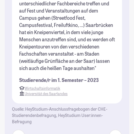
unterschiedlicher Fachbereiche treffen und
Ic
auf Fest und Veranstaltungen auf dem
nu
Campus gehen (Streetfood Fest,
We
Campusfestival, Freiluftkino, ...) Saarbrücken
St
hat ein Kneipenviertel, in dem viele junge
se
Menschen anzutreffen sind, und es werden oft
ei
Kneipentouren von den verschiedenen
pe
Fachschaften veranstaltet - am Staden
is
(weitläufige Grünfläche an der Saar) lassen
an
sich auch die heißen Tage aushalten"
Fr
be
Studierende/r im 1. Semester – 2023
al
Wirtschaftsinformatik
St
Universität des Saarlandes
Quelle: HeyStudium-Anschlussfragebogen der CHE-
Studierendenbefragung, HeyStudium User:innen-
Befragung