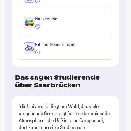
Nahverkehr
Fahrradfreundlichkeit
Das sagen Studierende
über Saarbrücken
"die Universität liegt um Wald, das viele
"D
umgebende Grün sorgt für eine beruhigende
Da
Atmosphäre - die UdS ist eine Campusuni,
U
dort kann man viele Studierende
di