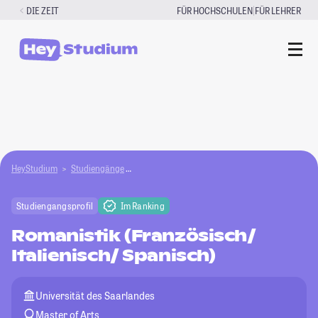
Zum
|
DIE ZEIT
FÜR HOCHSCHULEN
FÜR LEHRER
Inhalt
springen
HeyStudium
Studiengänge
Romanistik (Französisch/Italienisch/Spanisch)
Studiengangsprofil
Im Ranking
Romanistik (Französisch/
Italienisch/ Spanisch)
Universität des Saarlandes
Master of Arts