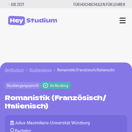
Zum
|
DIE ZEIT
FÜR HOCHSCHULEN
FÜR LEHRER
Inhalt
springen
HeyStudium
Studiengänge
Romanistik (Französisch/Italienisch)
Studiengangsprofil
Im Ranking
Romanistik (Französisch/
Italienisch)
Julius-Maximilians-Universität Würzburg
Bachelor