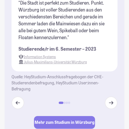
"Die Stadt ist perfekt zum Studieren. Punkt.
"W
Würzburg ist voller Studierenden aus den
ju
verschiedensten Bereichen und gerade im
Fr
Sommer laden die Mainwiesen dazu ein sie
la
alle bei gutem Wein, Spikeball oder beim
ve
Floaten kennenzulernen."
sp
Ge
Studierende/r im 6. Semester – 2023
St
Information Systems
Julius-Maximilians-Universität Würzburg
Quelle: HeyStudium-Anschlussfragebogen der CHE-
Studierendenbefragung, HeyStudium User:innen-
Befragung
Mehr zum Studium in Würzburg