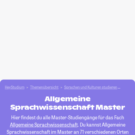
HeyStudium
Themenübersicht
Sprachen und Kulturen studieren
Allgem
Allgemeine
Sprachwissenschaft Master
Hier findest du alle Master-Studiengänge für das Fach
Allgemeine Sprachwissenschaft
. Du kannst Allgemeine
Sprachwissenschaft im Master an 71 verschiedenen Orten