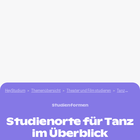
HeyStudium
Themenübersicht
Theater und Film studieren
Tanz
Wo Ta
Studienformen
Studienorte für Tanz
im Überblick