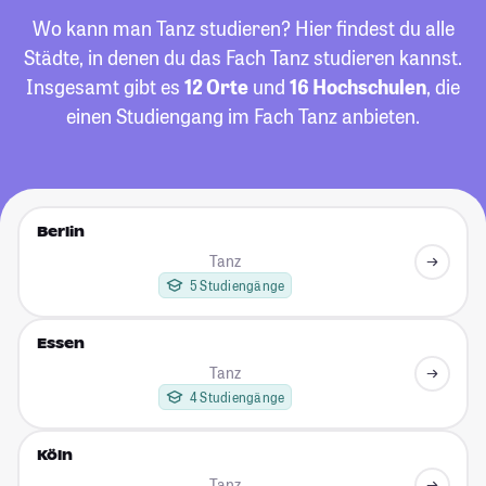
Wo kann man Tanz studieren? Hier findest du alle
Städte, in denen du das Fach Tanz studieren kannst.
Insgesamt gibt es
12 Orte
und
16 Hochschulen
, die
einen Studiengang im Fach Tanz anbieten.
Berlin
Tanz
5 Studiengänge
Essen
Tanz
4 Studiengänge
Köln
Tanz