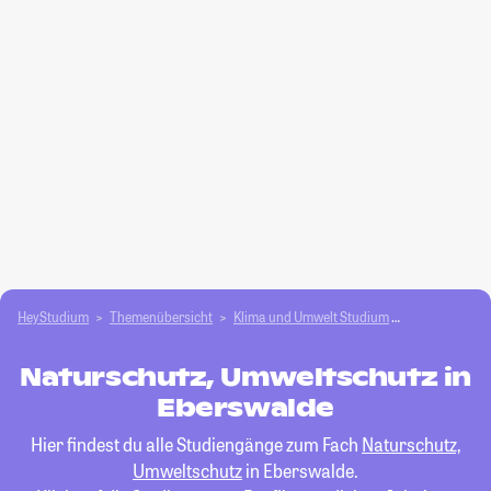
HeyStudium
Themenübersicht
Klima und Umwelt Studium
Naturschutz,
Naturschutz, Umweltschutz in
Eberswalde
Hier findest du alle Studiengänge zum Fach
Naturschutz,
Umweltschutz
in Eberswalde.