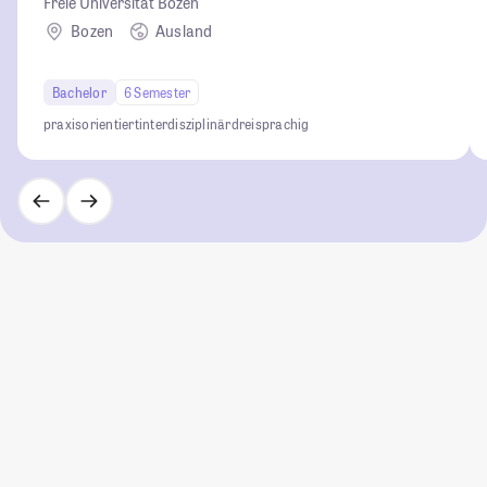
Freie Universität Bozen
Bozen
Ausland
Bachelor
6 Semester
praxisorientiert
interdisziplinär
dreisprachig