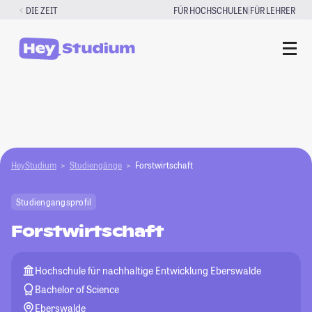
Zum
|
DIE ZEIT
FÜR HOCHSCHULEN
FÜR LEHRER
Inhalt
springen
HeyStudium
Studiengänge
Forstwirtschaft
Studiengangsprofil
Forstwirtschaft
Hochschule für nachhaltige Entwicklung Eberswalde
Bachelor of Science
Eberswalde