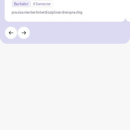
Bachelor
6 Semester
praxisorientiert
interdisziplinär
dreisprachig