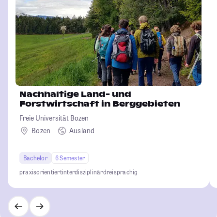
Nachhaltige Land- und
Forstwirtschaft in Berggebieten
Freie Universität Bozen
Bozen
Ausland
Bachelor
6 Semester
praxisorientiert
interdisziplinär
dreisprachig