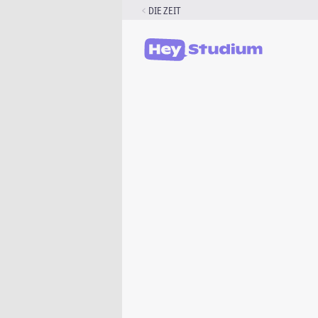
Zum
DIE ZEIT
Inhalt
springen