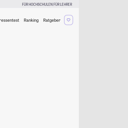
|
FÜR HOCHSCHULEN
FÜR LEHRER
ressentest
Ranking
Ratgeber